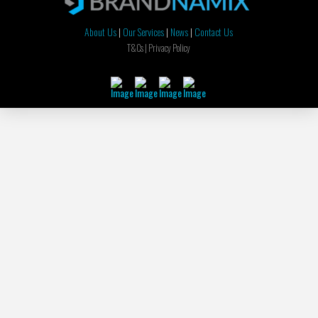
About Us
|
Our Services
|
News
|
Contact Us
T&Cs |
Privacy Policy